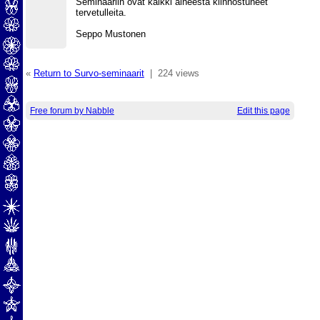
Seminaariin ovat kaikki aiheesta kiinnostuneet
tervetulleita.
Seppo Mustonen
«
Return to Survo-seminaarit
|
224 views
Free forum by Nabble
Edit this page