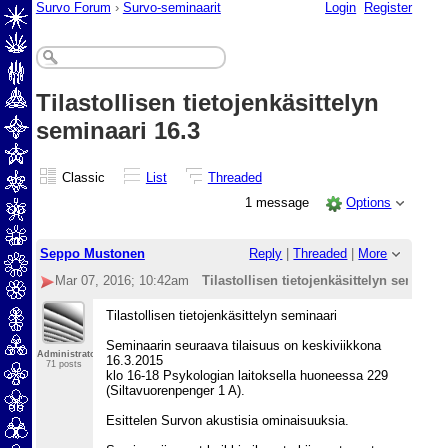
Survo Forum
›
Survo-seminaarit
Login
Register
Tilastollisen tietojenkäsittelyn
seminaari 16.3
Classic
List
Threaded
1 message
Options
Seppo Mustonen
Reply
|
Threaded
|
More
Mar 07, 2016; 10:42am
Tilastollisen tietojenkäsittelyn seminaar
Tilastollisen tietojenkäsittelyn seminaari
Seminaarin seuraava tilaisuus on keskiviikkona
Administrator
16.3.2015
71 posts
klo 16-18 Psykologian laitoksella huoneessa 229
(Siltavuorenpenger 1 A).
Esittelen Survon akustisia ominaisuuksia.