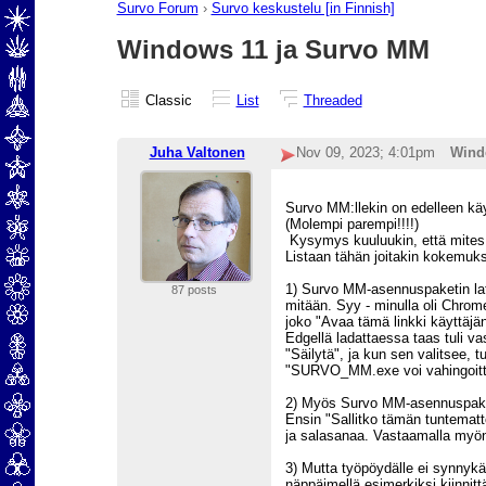
Survo Forum
›
Survo keskustelu [in Finnish]
Windows 11 ja Survo MM
Classic
List
Threaded
Juha Valtonen
Nov 09, 2023; 4:01pm
Wind
Survo MM:llekin on edelleen käyt
(Molempi parempi!!!!)
Kysymys kuuluukin, että mites
Listaan tähän joitakin kokemuks
1) Survo MM-asennuspaketin lata
87 posts
mitään. Syy - minulla oli Chrome
joko "Avaa tämä linkki käyttäjänä.
Edgellä ladattaessa taas tuli v
"Säilytä", ja kun sen valitsee, tu
"SURVO_MM.exe voi vahingoittaa la
2) Myös Survo MM-asennuspaket
Ensin "Sallitko tämän tuntematto
ja salasanaa. Vastaamalla myöntä
3) Mutta työpöydälle ei synnykää
näppäimellä esimerkiksi kiinnitt