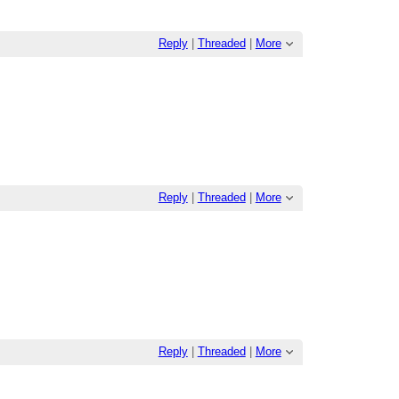
Reply
|
Threaded
|
More
Reply
|
Threaded
|
More
Reply
|
Threaded
|
More