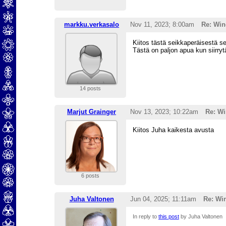
markku.verkasalo
Nov 11, 2023; 8:00am
Re: Win
Kiitos tästä seikkaperäisestä se
Tästä on paljon apua kun siirry
14 posts
Marjut Grainger
Nov 13, 2023; 10:22am
Re: W
Kiitos Juha kaikesta avusta
6 posts
Juha Valtonen
Jun 04, 2025; 11:11am
Re: Wi
In reply to
this post
by Juha Valtonen