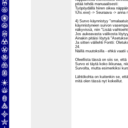
pitää tehdä manuaalisesti:
Työpöydällä hiiren oikea näppäi
\U\s.exe) -> Seuraava -> anna 
4) Survo käynnistyy "omalaatuis
käynnistyneen survon vasempaan y
näkyvissä, niin "Lisää vaihtoeh
Jos aukeavasta valikosta löytyy 
Ainakin pitäisi löytyä "Asetukset
Ja sitten välilehti Fontti: Ole
24.
Näillä muutoksilla - ehkä vaatii
Oleellista tässä on siis se, e
Survo ei täytä koko ikkunaa, niin
Survolta, mutta esimerkiksi kurs
Lähtökohta on kuitenkin se, et
mitä olen tässä nyt kokeillut.