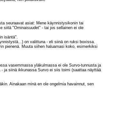
sta seuraavat asiat: Mene käynnistysikonin tai
siitä "Ominaisuudet" - tai jos sellainen ei ole
n isäntä".
nnistystä...) on valittuna - eli siinä on ruksi boxissa.
yvin pienenä. Muuta siihen haluamasi koko, esimerkiksi
 jossa vasemmassa yläkulmassa ei ole Survo-tunnusta ja
 - ja siinä ikkunassa Survo ei siis toimi (saattaa näyttää
äkin. Ainakaan minä en ole ongelmia havainnut, sen