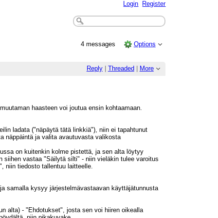
Login
Register
4 messages
Options
Reply
|
Threaded
|
More
a muutaman haasteen voi joutua ensin kohtaamaan.
n ladata ("näpäytä tätä linkkiä"), niin ei tapahtunut
ata näppäintä ja valita avautuvasta valikosta
ssa on kuitenkin kolme pistettä, ja sen alta löytyy
 siihen vastaa "Säilytä silti" - niin vieläkin tulee varoitus
niin tiedosto tallentuu laitteelle.
 - ja samalla kysyy järjestelmävastaavan käyttäjätunnusta
n alta) - "Ehdotukset", josta sen voi hiiren oikealla
öpöydältä, niin pikakuvake