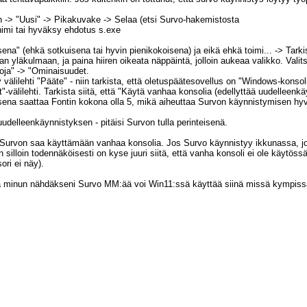
n -> "Uusi" -> Pikakuvake -> Selaa (etsi Survo-hakemistosta
nimi tai hyväksy ehdotus s.exe
ena" (ehkä sotkuisena tai hyvin pienikokoisena) ja eikä ehkä toimi... -> Tarki
läkulmaan, ja paina hiiren oikeata näppäintä, jolloin aukeaa valikko. Valitse 
toja" -> "Ominaisuudet.
välilehti "Pääte" - niin tarkista, että oletuspäätesovellus on "Windows-konsoli
"-välilehti. Tarkista siitä, että "Käytä vanhaa konsolia (edellyttää uudelleenkäy
tuksena saattaa Fontin kokona olla 5, mikä aiheuttaa Survon käynnistymisen h
 uudelleenkäynnistyksen - pitäisi Survon tulla perinteisenä.
ttä Survon saa käyttämään vanhaa konsolia. Jos Survo käynnistyy ikkunassa,
 silloin todennäköisesti on kyse juuri siitä, että vanha konsoli ei ole käytössä
ori ei näy).
tä minun nähdäkseni Survo MM:ää voi Win11:ssä käyttää siinä missä kympiss