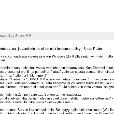
ows 11 ja Survo MM
tötarvetta, ja varsinkin jos ei ole ollut innostusta siirtyä Survo-R:ään.
 käy, kun uudessa koneessa onkin Windows 11? Kyllä siinä hyvin käy, mutt
iani.
aminen survo-sivuilta: Vapaa versiohan on ladattavissa. Kun Chromella kokeili
ssa useampi profiili, ja piti pelkän "lataa" valinnan sijasta painaa hiiren oike
..." tai "tallenna linkki nimellä" -
astaus: "Tiedostoa SURVO_MM.exe ei voi ladata turvallisesti". Ilmoituksen sivu
lee vielä uudelleen varmistus "Tätä tiedostoa ei voi ladata turvallisesti", ja kun
itettasi. Haluatko silti säilyttää sen?" Ja siihen kun vielä vastaa "säilytä", 
in käynnistäminen varoittaa Survon turmiollisuudesta.
malla julkaisijalta peräisin olevan sovelluksen tehdä muutoksia laitteellesi"
västi ja riittävillä oikeuksilla Survo kyllä asentuu.
n totutusti Survon-käynnistysikonia. Se löytyy kyllä aloitusvalikosta (Win-lipu
ää tehtäväpalkkiin. Jos kuitenkin on tottunut, että survo-käynnistys löytyy ty